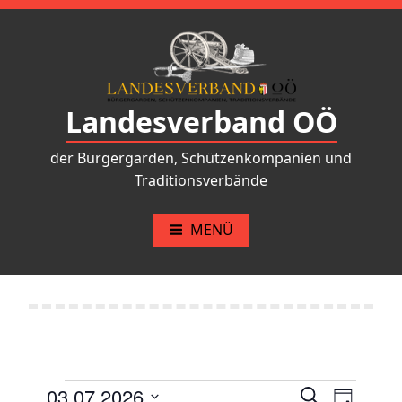
Zum
Inhalt
springen
Landesverband OÖ
der Bürgergarden, Schützenkompanien und
Traditionsverbände
MENÜ
03.07.2026
S