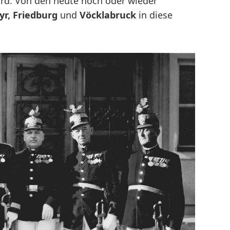
d. Von den heute noch oder wieder
yr, Friedburg
und
Vöcklabruck
in diese