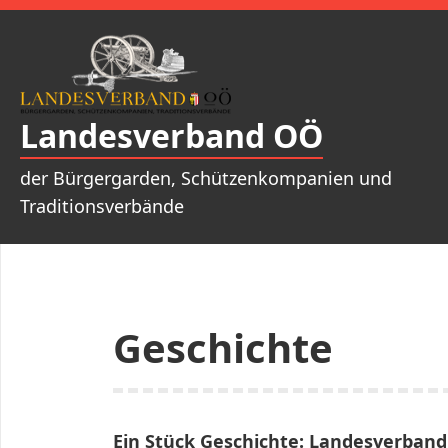
Zum
Inhalt
springen
Landesverband OÖ
der Bürgergarden, Schützenkompanien und
Traditionsverbände
Geschichte
Ein Stück Geschichte: Landesverban