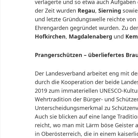
verlagerte und so etwa auch Aufgabe
der Zeit wurden
Regau
,
Sierning
sowi
und letzte Gründungswelle reichte von 
Ehrengarden gegründet wurden. Zu der
Hofkirchen
,
Magdalenaberg
und
Kem
Prangerschützen – überliefertes Br
Der Landesverband arbeitet eng mit d
durch die Kooperation der beide Land
2019 zum immateriellen UNESCO-Kulturer
Wehrtradition der Bürger- und Schützen
Unterscheidungsmerkmal zu Schützenve
Auch sie blicken auf eine lange Tradition
reicht, wo man mit Lärm böse Geister 
in Oberösterreich, die in einem kaiserl