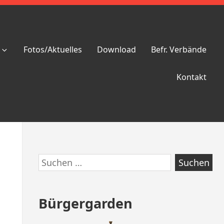
Fotos/Aktuelles
Download
Befr. Verbände
Kontakt
Zum
Suchen
Footer
nach:
springen
Bürgergarden