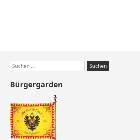
Zum
Suchen
Footer
nach:
springen
Bürgergarden