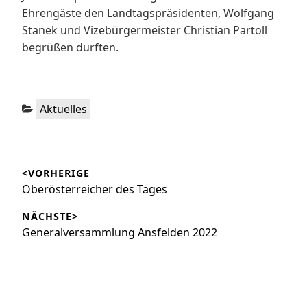
Ehrengäste den Landtagspräsidenten, Wolfgang
Stanek und Vizebürgermeister Christian Partoll
begrüßen durften.
Kategorien:
Aktuelles
Beitragsnavigation
<VORHERIGE
Vorheriger
Oberösterreicher des Tages
Beitrag:
NÄCHSTE>
Nächster
Generalversammlung Ansfelden 2022
Beitrag: