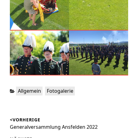
Kategorien:
,
Allgemein
Fotogalerie
Beitragsnavigation
<VORHERIGE
Vorheriger
Generalversammlung Ansfelden 2022
Beitrag: