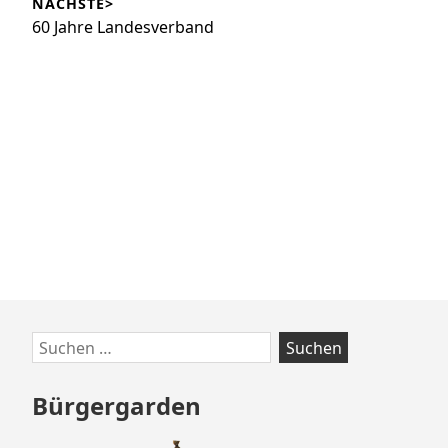
NÄCHSTE>
Nächster
60 Jahre Landesverband
Beitrag:
Zum
Suchen
Footer
nach:
springen
Bürgergarden