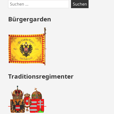
Zum
Suchen
Footer
nach:
springen
Bürgergarden
Traditionsregimenter