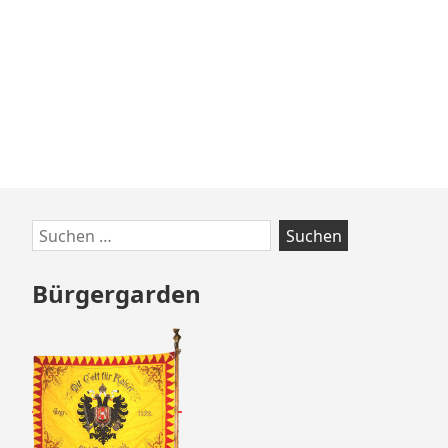
Zum
Suchen
Footer
nach:
springen
Bürgergarden